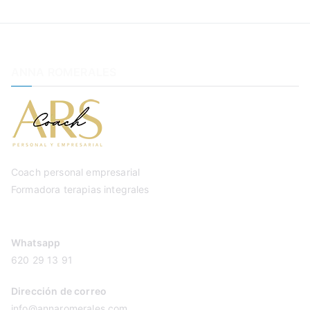
ANNA ROMERALES
Coach personal empresarial
Formadora terapias integrales
Whatsapp
620 29 13 91
Dirección de correo
info@annaromerales.com