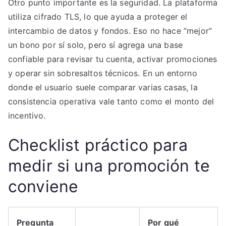
Otro punto importante es la seguridad. La plataforma
utiliza cifrado TLS, lo que ayuda a proteger el
intercambio de datos y fondos. Eso no hace “mejor”
un bono por sí solo, pero sí agrega una base
confiable para revisar tu cuenta, activar promociones
y operar sin sobresaltos técnicos. En un entorno
donde el usuario suele comparar varias casas, la
consistencia operativa vale tanto como el monto del
incentivo.
Checklist práctico para
medir si una promoción te
conviene
Pregunta
Por qué