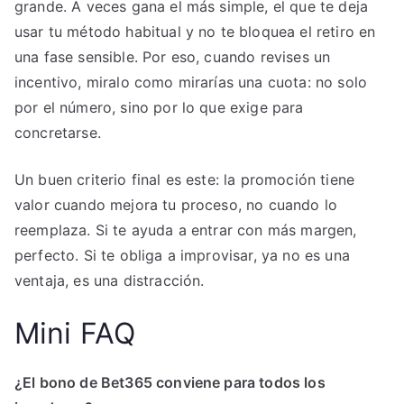
grande. A veces gana el más simple, el que te deja
usar tu método habitual y no te bloquea el retiro en
una fase sensible. Por eso, cuando revises un
incentivo, miralo como mirarías una cuota: no solo
por el número, sino por lo que exige para
concretarse.
Un buen criterio final es este: la promoción tiene
valor cuando mejora tu proceso, no cuando lo
reemplaza. Si te ayuda a entrar con más margen,
perfecto. Si te obliga a improvisar, ya no es una
ventaja, es una distracción.
Mini FAQ
¿El bono de Bet365 conviene para todos los