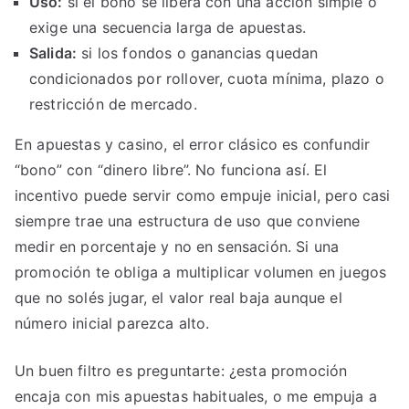
Uso:
si el bono se libera con una acción simple o
exige una secuencia larga de apuestas.
Salida:
si los fondos o ganancias quedan
condicionados por rollover, cuota mínima, plazo o
restricción de mercado.
En apuestas y casino, el error clásico es confundir
“bono” con “dinero libre”. No funciona así. El
incentivo puede servir como empuje inicial, pero casi
siempre trae una estructura de uso que conviene
medir en porcentaje y no en sensación. Si una
promoción te obliga a multiplicar volumen en juegos
que no solés jugar, el valor real baja aunque el
número inicial parezca alto.
Un buen filtro es preguntarte: ¿esta promoción
encaja con mis apuestas habituales, o me empuja a