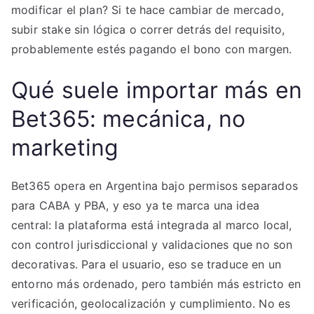
modificar el plan? Si te hace cambiar de mercado,
subir stake sin lógica o correr detrás del requisito,
probablemente estés pagando el bono con margen.
Qué suele importar más en
Bet365: mecánica, no
marketing
Bet365 opera en Argentina bajo permisos separados
para CABA y PBA, y eso ya te marca una idea
central: la plataforma está integrada al marco local,
con control jurisdiccional y validaciones que no son
decorativas. Para el usuario, eso se traduce en un
entorno más ordenado, pero también más estricto en
verificación, geolocalización y cumplimiento. No es