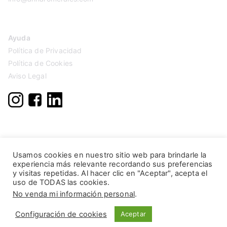
Ayuda
Política de Privacidad
Política de Cookies
Aviso Legal
Usamos cookies en nuestro sitio web para brindarle la
experiencia más relevante recordando sus preferencias
y visitas repetidas. Al hacer clic en "Aceptar", acepta el
uso de TODAS las cookies.
No venda mi información personal
.
Copyright © 2026
Anna Romerales
. Página creada por
Configuración de cookies
Aceptar
Csconsultors.com