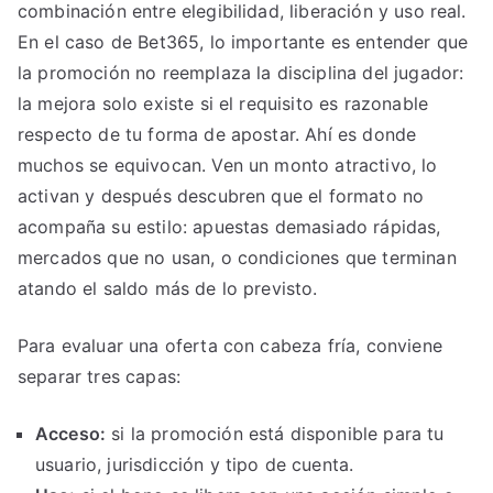
combinación entre elegibilidad, liberación y uso real.
En el caso de Bet365, lo importante es entender que
la promoción no reemplaza la disciplina del jugador:
la mejora solo existe si el requisito es razonable
respecto de tu forma de apostar. Ahí es donde
muchos se equivocan. Ven un monto atractivo, lo
activan y después descubren que el formato no
acompaña su estilo: apuestas demasiado rápidas,
mercados que no usan, o condiciones que terminan
atando el saldo más de lo previsto.
Para evaluar una oferta con cabeza fría, conviene
separar tres capas:
Acceso:
si la promoción está disponible para tu
usuario, jurisdicción y tipo de cuenta.