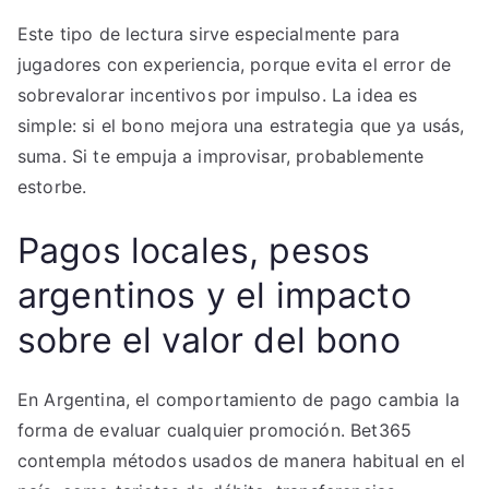
Este tipo de lectura sirve especialmente para
jugadores con experiencia, porque evita el error de
sobrevalorar incentivos por impulso. La idea es
simple: si el bono mejora una estrategia que ya usás,
suma. Si te empuja a improvisar, probablemente
estorbe.
Pagos locales, pesos
argentinos y el impacto
sobre el valor del bono
En Argentina, el comportamiento de pago cambia la
forma de evaluar cualquier promoción. Bet365
contempla métodos usados de manera habitual en el