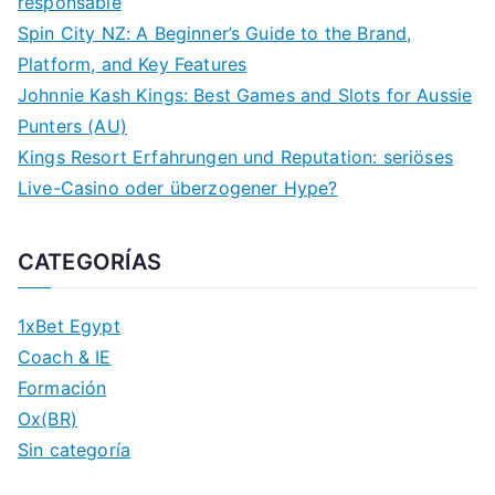
responsable
Spin City NZ: A Beginner’s Guide to the Brand,
Platform, and Key Features
Johnnie Kash Kings: Best Games and Slots for Aussie
Punters (AU)
Kings Resort Erfahrungen und Reputation: seriöses
Live-Casino oder überzogener Hype?
CATEGORÍAS
1xBet Egypt
Coach & IE
Formación
Ox(BR)
Sin categoría