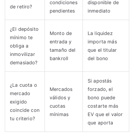
condiciones
disponible de
de retiro?
pendientes
inmediato
¿El depósito
Monto de
La liquidez
mínimo te
entrada y
importa más
obliga a
tamaño del
que el titular
inmovilizar
bankroll
del bono
demasiado?
Si apostás
¿La cuota o
Mercados
forzado, el
mercado
válidos y
bono puede
exigido
cuotas
costarte más
coincide con
mínimas
EV que el valor
tu criterio?
que aporta