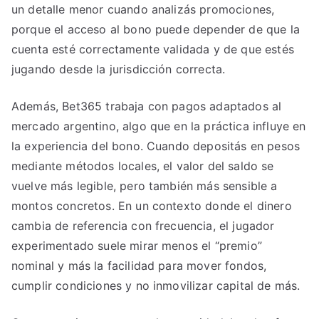
un detalle menor cuando analizás promociones,
porque el acceso al bono puede depender de que la
cuenta esté correctamente validada y de que estés
jugando desde la jurisdicción correcta.
Además, Bet365 trabaja con pagos adaptados al
mercado argentino, algo que en la práctica influye en
la experiencia del bono. Cuando depositás en pesos
mediante métodos locales, el valor del saldo se
vuelve más legible, pero también más sensible a
montos concretos. En un contexto donde el dinero
cambia de referencia con frecuencia, el jugador
experimentado suele mirar menos el “premio”
nominal y más la facilidad para mover fondos,
cumplir condiciones y no inmovilizar capital de más.