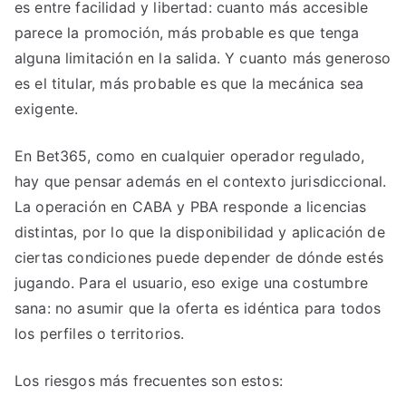
es entre facilidad y libertad: cuanto más accesible
parece la promoción, más probable es que tenga
alguna limitación en la salida. Y cuanto más generoso
es el titular, más probable es que la mecánica sea
exigente.
En Bet365, como en cualquier operador regulado,
hay que pensar además en el contexto jurisdiccional.
La operación en CABA y PBA responde a licencias
distintas, por lo que la disponibilidad y aplicación de
ciertas condiciones puede depender de dónde estés
jugando. Para el usuario, eso exige una costumbre
sana: no asumir que la oferta es idéntica para todos
los perfiles o territorios.
Los riesgos más frecuentes son estos: