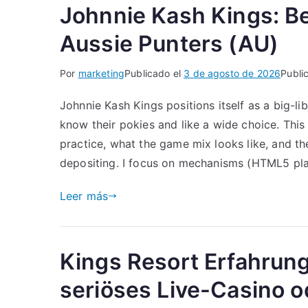
Johnnie Kash Kings: Be
Aussie Punters (AU)
Por
marketing
Publicado el
3 de agosto de 2026
Publi
Johnnie Kash Kings positions itself as a big-li
know their pokies and like a wide choice. This
practice, what the game mix looks like, and th
depositing. I focus on mechanisms (HTML5 pl
Leer más
Kings Resort Erfahrun
seriöses Live-Casino 