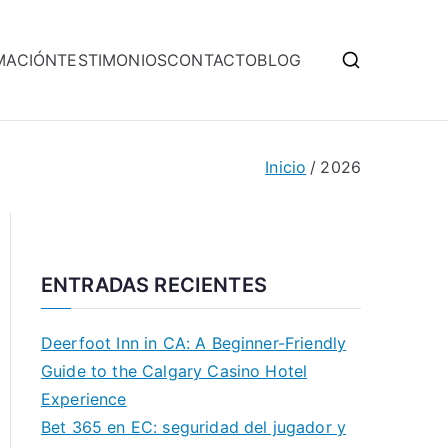
MACIÓN
TESTIMONIOS
CONTACTO
BLOG
Inicio
2026
ENTRADAS RECIENTES
Deerfoot Inn in CA: A Beginner-Friendly
Guide to the Calgary Casino Hotel
Experience
Bet 365 en EC: seguridad del jugador y