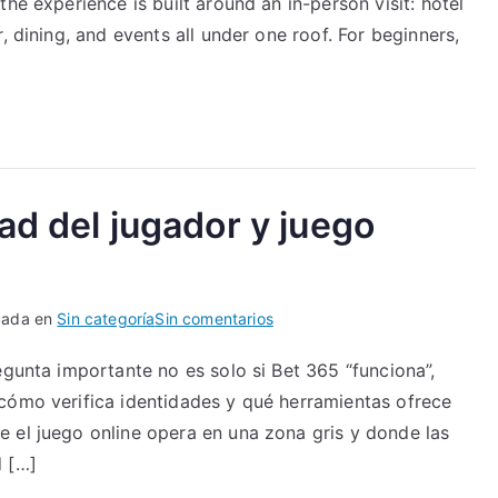
he experience is built around an in-person visit: hotel
, dining, and events all under one roof. For beginners,
ad del jugador y juego
cada en
Sin categoría
Sin comentarios
egunta importante no es solo si Bet 365 “funciona”,
cómo verifica identidades y qué herramientas ofrece
 el juego online opera en una zona gris y donde las
d […]