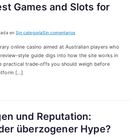
st Games and Slots for
cada en
Sin categoría
Sin comentarios
brary online casino aimed at Australian players who
 review-style guide digs into how the site works in
e practical trade-offs you should weigh before
atform […]
gen und Reputation:
oder überzogener Hype?