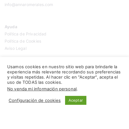
info@annaromerales.com
Ayuda
Política de Privacidad
Política de Cookies
Aviso Legal
Usamos cookies en nuestro sitio web para brindarle la
experiencia más relevante recordando sus preferencias
y visitas repetidas. Al hacer clic en "Aceptar", acepta el
uso de TODAS las cookies.
No venda mi información personal
.
Configuración de cookies
Aceptar
Copyright © 2026
Anna Romerales
. Página creada por