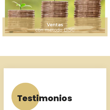
Ventas
con método DISC
Testimonios