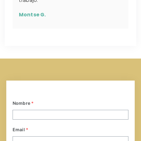
trabajo.
Montse G.
Nombre
*
Email
*