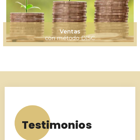
Ventas
con método DISC
Testimonios