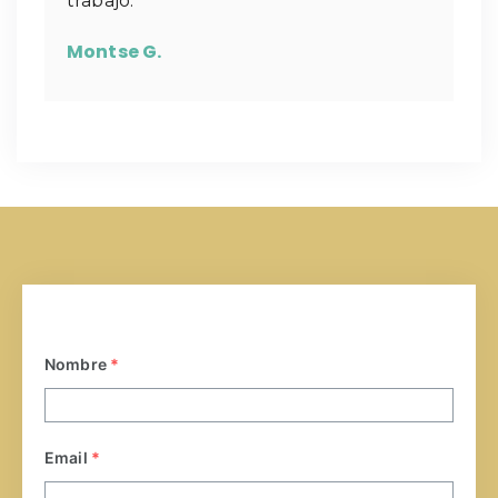
trabajo.
Montse G.
Nombre
*
Email
*