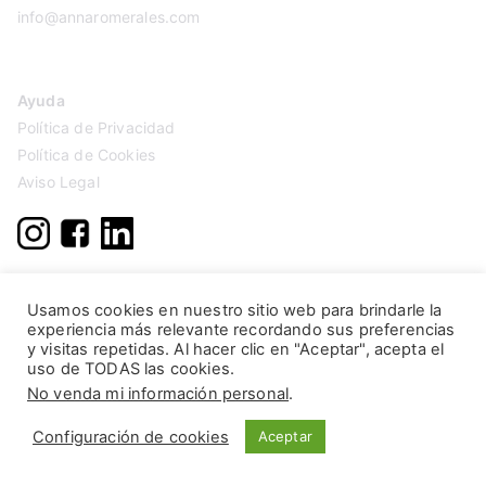
info@annaromerales.com
Ayuda
Política de Privacidad
Política de Cookies
Aviso Legal
Usamos cookies en nuestro sitio web para brindarle la
experiencia más relevante recordando sus preferencias
y visitas repetidas. Al hacer clic en "Aceptar", acepta el
uso de TODAS las cookies.
No venda mi información personal
.
Configuración de cookies
Aceptar
Copyright © 2026
Anna Romerales
. Página creada por