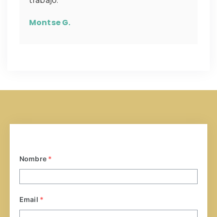
trabajo.
Montse G.
Nombre
*
Email
*