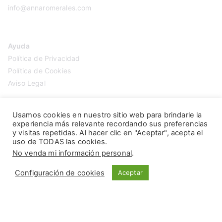
info@annaromerales.com
Ayuda
Política de Privacidad
Política de Cookies
Aviso Legal
Usamos cookies en nuestro sitio web para brindarle la
experiencia más relevante recordando sus preferencias
y visitas repetidas. Al hacer clic en "Aceptar", acepta el
uso de TODAS las cookies.
No venda mi información personal
.
Configuración de cookies
Aceptar
Copyright © 2026
Anna Romerales
. Página creada por