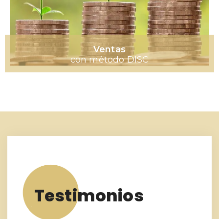
Ventas
con método DISC
Testimonios