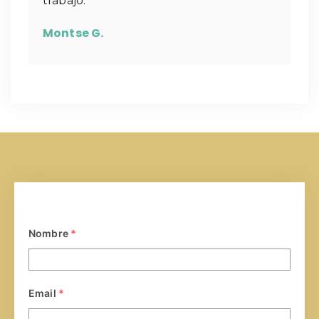
trabajo.
Montse G.
Nombre
*
Email
*