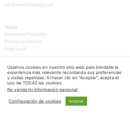
info@annaromerales.com
Ayuda
Política de Privacidad
Política de Cookies
Aviso Legal
Usamos cookies en nuestro sitio web para brindarle la
experiencia más relevante recordando sus preferencias
y visitas repetidas. Al hacer clic en "Aceptar", acepta el
uso de TODAS las cookies.
No venda mi información personal
.
Configuración de cookies
Aceptar
Copyright © 2026
Anna Romerales
. Página creada por