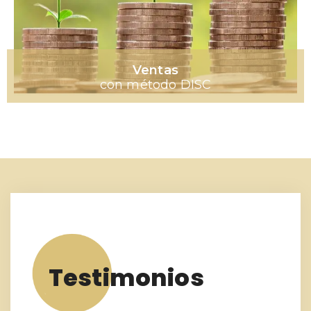
Ventas
con método DISC
Testimonios