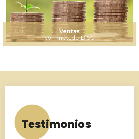
Ventas
con método DISC
Testimonios