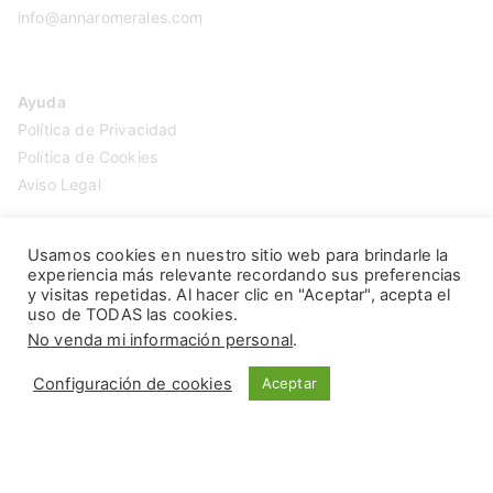
info@annaromerales.com
Ayuda
Política de Privacidad
Política de Cookies
Aviso Legal
Usamos cookies en nuestro sitio web para brindarle la
experiencia más relevante recordando sus preferencias
y visitas repetidas. Al hacer clic en "Aceptar", acepta el
uso de TODAS las cookies.
No venda mi información personal
.
Configuración de cookies
Aceptar
Copyright © 2026
Anna Romerales
. Página creada por