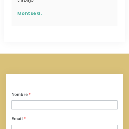
trabajo.
Montse G.
Nombre
*
Email
*