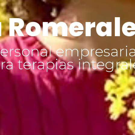
 Romeral
ersonal empresaria
a terapias integral