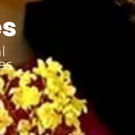
es
l
es