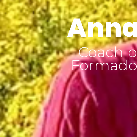
Anna
Coach p
Formador