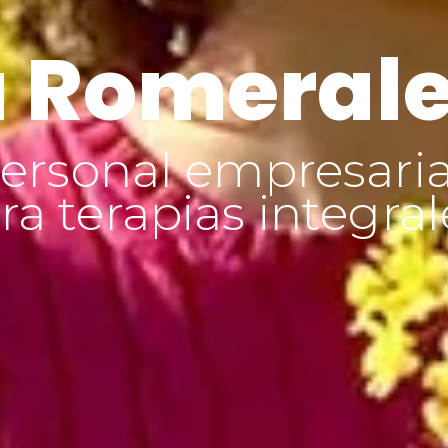
 Romeral
ersonal empresaria
a terapias integral