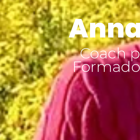
Anna
Coach p
Formador