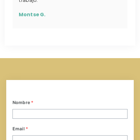
trabajo.
Montse G.
Nombre
*
Email
*