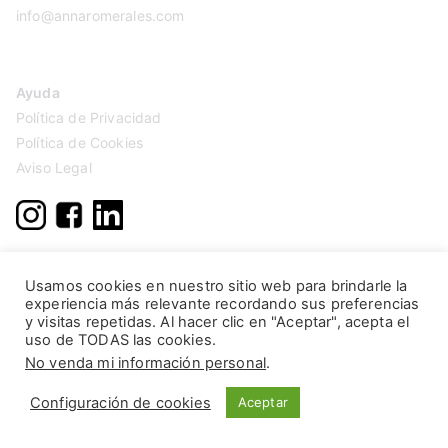
info@annaromerales.com
Ayuda
Política de Privacidad
Política de Cookies
Aviso Legal
Usamos cookies en nuestro sitio web para brindarle la
experiencia más relevante recordando sus preferencias
y visitas repetidas. Al hacer clic en "Aceptar", acepta el
uso de TODAS las cookies.
No venda mi información personal
.
Configuración de cookies
Aceptar
Copyright © 2026
Anna Romerales
. Página creada por