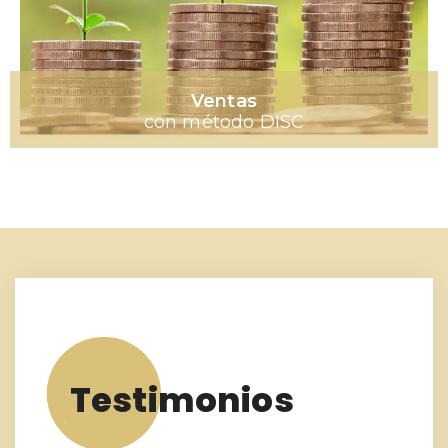
Ventas
con método DISC
Testimonios