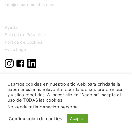
info@annaromerales.com
Ayuda
Política de Privacidad
Política de Cookies
Aviso Legal
Usamos cookies en nuestro sitio web para brindarle la
experiencia más relevante recordando sus preferencias
y visitas repetidas. Al hacer clic en "Aceptar", acepta el
uso de TODAS las cookies.
No venda mi información personal
.
Configuración de cookies
Aceptar
Copyright © 2026
Anna Romerales
. Página creada por