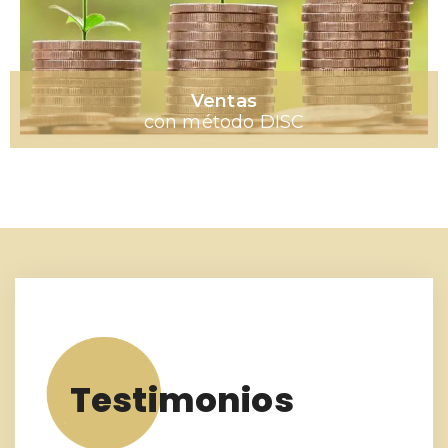
Ventas
con método DISC
Testimonios