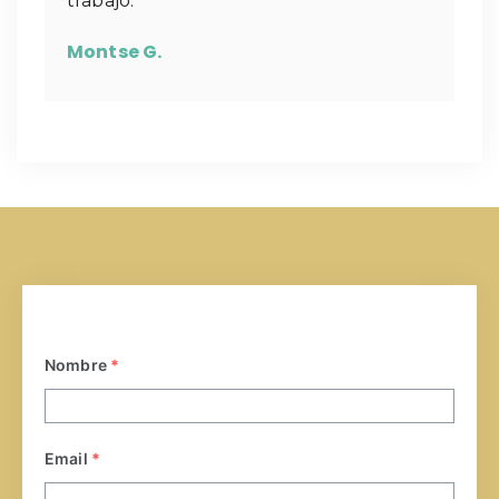
trabajo.
Montse G.
Nombre
*
Email
*