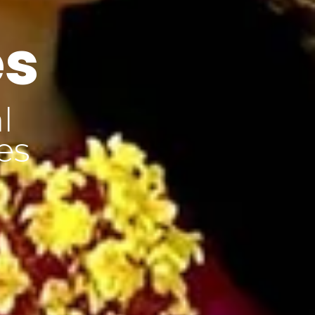
es
l
es