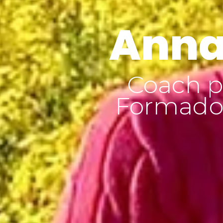
Anna
Coach p
Formador