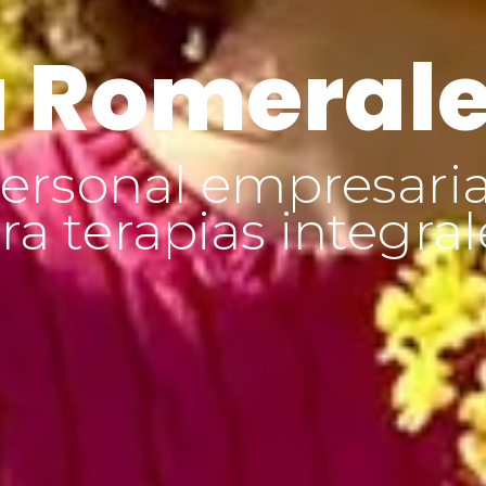
 Romeral
ersonal empresaria
a terapias integral