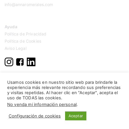
info@annaromerales.com
Ayuda
Política de Privacidad
Política de Cookies
Aviso Legal
Usamos cookies en nuestro sitio web para brindarle la
experiencia más relevante recordando sus preferencias
y visitas repetidas. Al hacer clic en "Aceptar", acepta el
uso de TODAS las cookies.
No venda mi información personal
.
Configuración de cookies
Aceptar
Copyright © 2026
Anna Romerales
. Página creada por