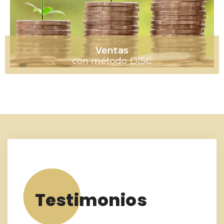
Ventas
con método DISC
Testimonios