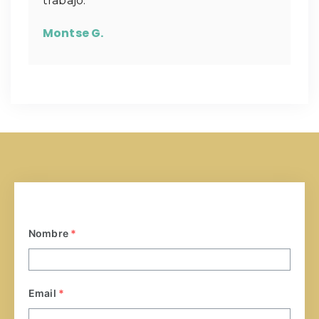
trabajo.
Montse G.
Nombre
*
Email
*