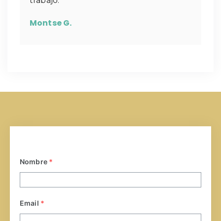
trabajo.
Montse G.
Nombre
*
Email
*