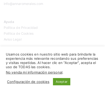
info@annaromerales.com
Ayuda
Política de Privacidad
Política de Cookies
Aviso Legal
Usamos cookies en nuestro sitio web para brindarle la
experiencia más relevante recordando sus preferencias
y visitas repetidas. Al hacer clic en "Aceptar", acepta el
uso de TODAS las cookies.
No venda mi información personal
.
Configuración de cookies
Aceptar
Copyright © 2026
Anna Romerales
. Página creada por