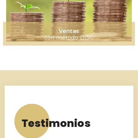
Ventas
con método DISC
Testimonios