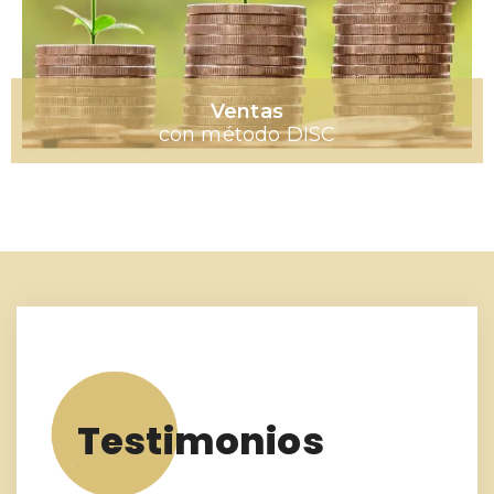
Ventas
con método DISC
Testimonios