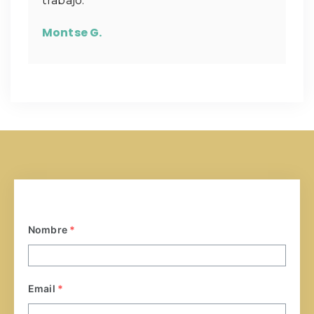
trabajo.
Montse G.
Nombre
*
Email
*