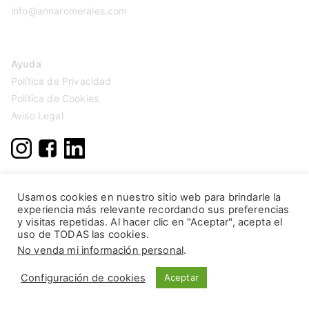
info@annaromerales.com
Ayuda
Política de Privacidad
Política de Cookies
Aviso Legal
Usamos cookies en nuestro sitio web para brindarle la
experiencia más relevante recordando sus preferencias
y visitas repetidas. Al hacer clic en "Aceptar", acepta el
uso de TODAS las cookies.
No venda mi información personal
.
Configuración de cookies
Aceptar
Copyright © 2026
Anna Romerales
. Página creada por