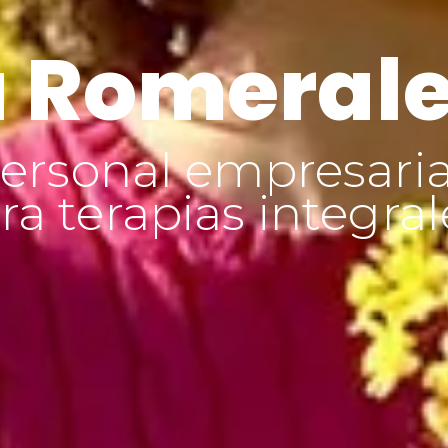
 Romeral
ersonal empresaria
a terapias integral