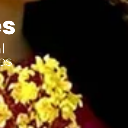
es
l
es