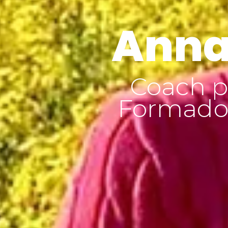
Anna
Coach p
Formador