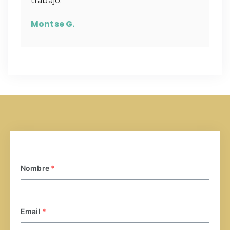
trabajo.
Montse G.
Nombre
*
Email
*