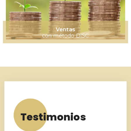
Ventas
con método DISC
Testimonios