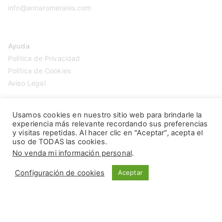
info@annaromerales.com
Ayuda
Política de Privacidad
Política de Cookies
Aviso Legal
Usamos cookies en nuestro sitio web para brindarle la
experiencia más relevante recordando sus preferencias
y visitas repetidas. Al hacer clic en "Aceptar", acepta el
uso de TODAS las cookies.
No venda mi información personal
.
Configuración de cookies
Aceptar
Copyright © 2026
Anna Romerales
. Página creada por