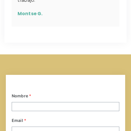
trabajo.
Montse G.
Nombre
*
Email
*