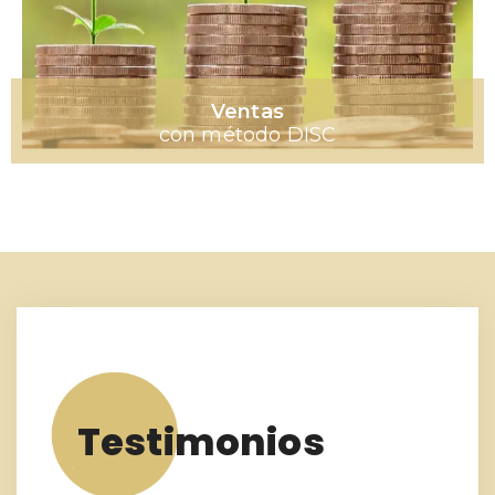
Ventas
con método DISC
Testimonios