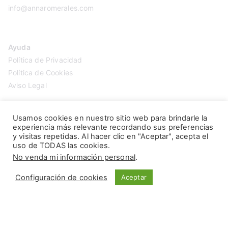
info@annaromerales.com
Ayuda
Política de Privacidad
Política de Cookies
Aviso Legal
Usamos cookies en nuestro sitio web para brindarle la
experiencia más relevante recordando sus preferencias
y visitas repetidas. Al hacer clic en "Aceptar", acepta el
uso de TODAS las cookies.
No venda mi información personal
.
Configuración de cookies
Aceptar
Copyright © 2026
Anna Romerales
. Página creada por