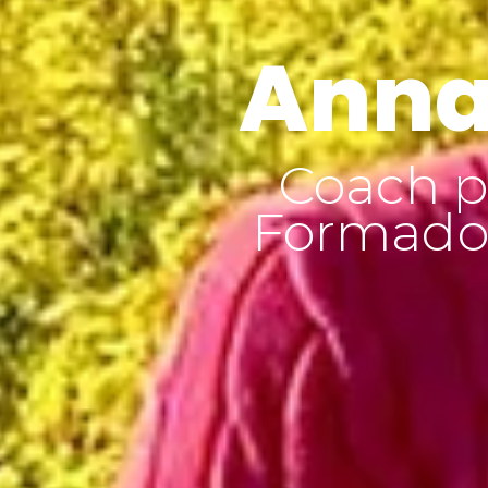
Anna
Coach p
Formador