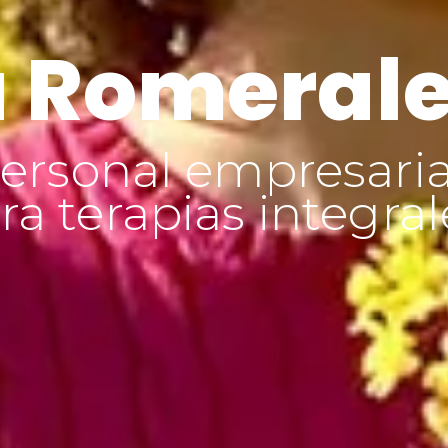
 Romeral
ersonal empresaria
a terapias integral