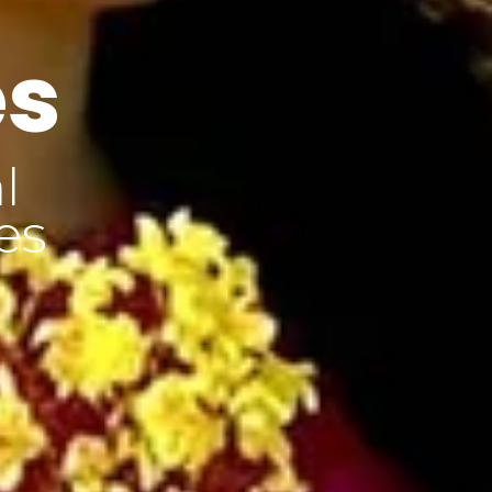
es
l
es