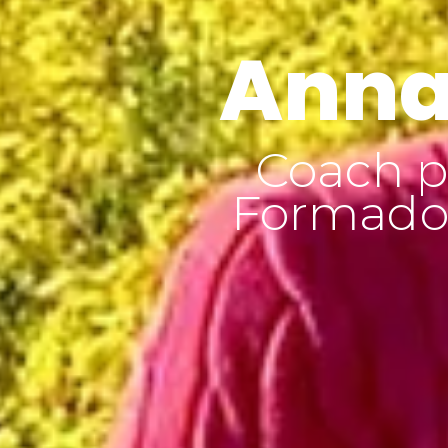
Anna
Coach p
Formador