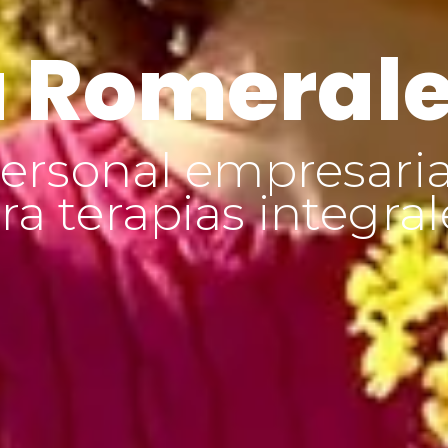
 Romeral
ersonal empresaria
a terapias integral