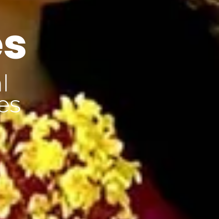
es
l
es