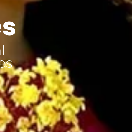
es
l
es