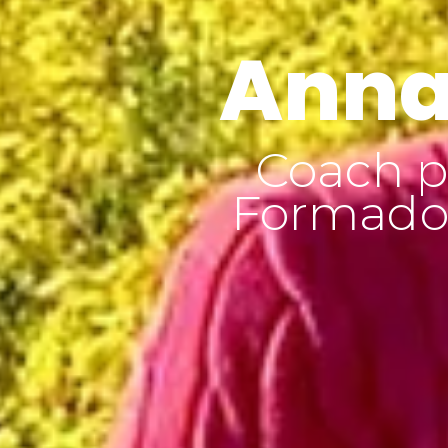
Anna
Coach p
Formador