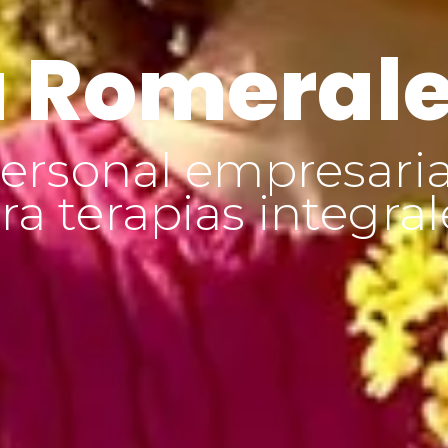
 Romeral
ersonal empresaria
a terapias integral