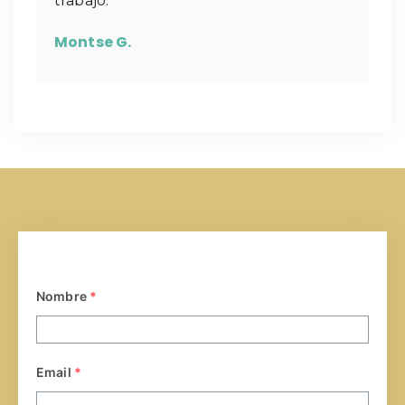
trabajo.
Montse G.
Nombre
*
Email
*