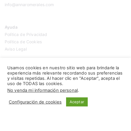
info@annaromerales.com
Ayuda
Política de Privacidad
Política de Cookies
Aviso Legal
Usamos cookies en nuestro sitio web para brindarle la
experiencia más relevante recordando sus preferencias
y visitas repetidas. Al hacer clic en "Aceptar", acepta el
uso de TODAS las cookies.
No venda mi información personal
.
Configuración de cookies
Aceptar
Copyright © 2026
Anna Romerales
. Página creada por