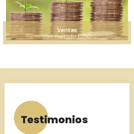
Ventas
con método DISC
Testimonios