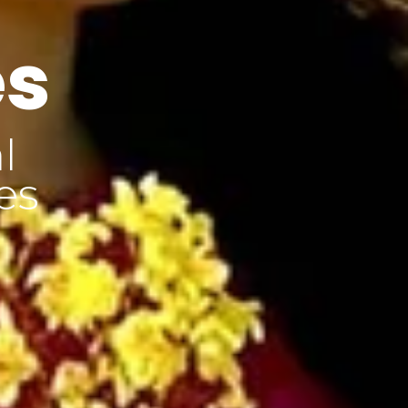
es
l
es