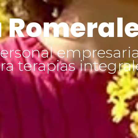
 Romeral
ersonal empresaria
a terapias integral