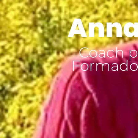
Anna
Coach p
Formador