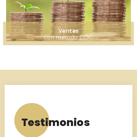
Ventas
con método DISC
Testimonios