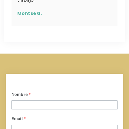
trabajo.
Montse G.
Nombre
*
Email
*