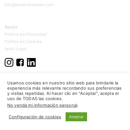
info@annaromerales.com
Ayuda
Política de Privacidad
Política de Cookies
Aviso Legal
Usamos cookies en nuestro sitio web para brindarle la
experiencia más relevante recordando sus preferencias
y visitas repetidas. Al hacer clic en "Aceptar", acepta el
uso de TODAS las cookies.
No venda mi información personal
.
Configuración de cookies
Aceptar
Copyright © 2026
Anna Romerales
. Página creada por