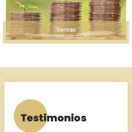
Ventas
con método DISC
Testimonios