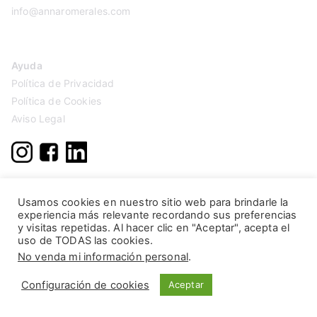
info@annaromerales.com
Ayuda
Política de Privacidad
Política de Cookies
Aviso Legal
Usamos cookies en nuestro sitio web para brindarle la
experiencia más relevante recordando sus preferencias
y visitas repetidas. Al hacer clic en "Aceptar", acepta el
uso de TODAS las cookies.
No venda mi información personal
.
Configuración de cookies
Aceptar
Copyright © 2026
Anna Romerales
. Página creada por