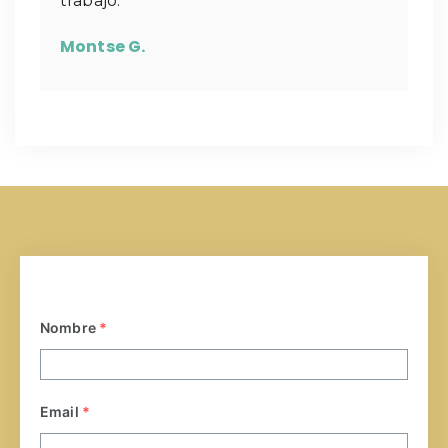
trabajo.
Montse G.
Nombre
*
Email
*