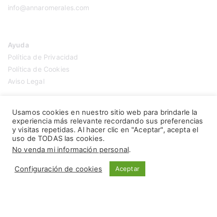
info@annaromerales.com
Ayuda
Política de Privacidad
Política de Cookies
Aviso Legal
Usamos cookies en nuestro sitio web para brindarle la
experiencia más relevante recordando sus preferencias
y visitas repetidas. Al hacer clic en "Aceptar", acepta el
uso de TODAS las cookies.
No venda mi información personal
.
Configuración de cookies
Aceptar
Copyright © 2026
Anna Romerales
. Página creada por