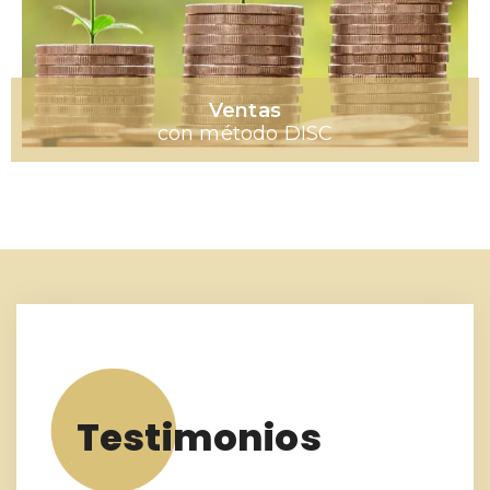
Ventas
con método DISC
Testimonios