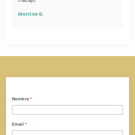
trabajo.
Montse G.
Nombre
*
Email
*