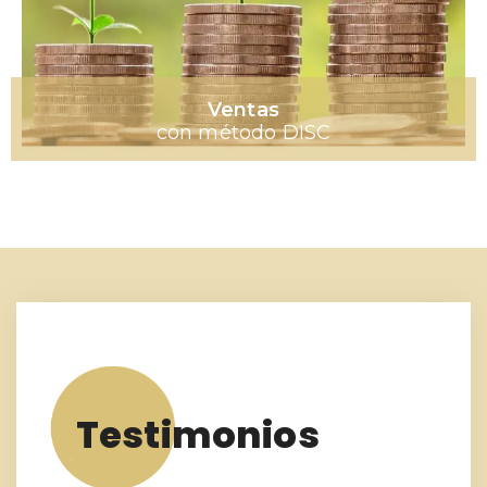
Ventas
con método DISC
Testimonios