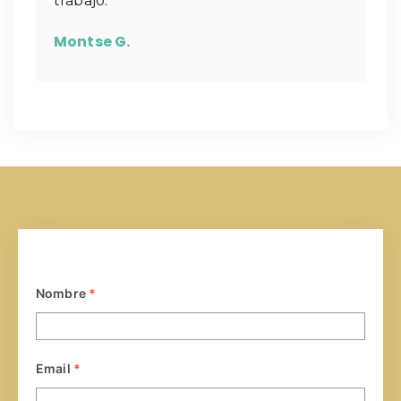
trabajo.
Montse G.
Nombre
*
Email
*