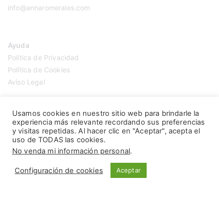
info@annaromerales.com
Ayuda
Política de Privacidad
Política de Cookies
Aviso Legal
Usamos cookies en nuestro sitio web para brindarle la
experiencia más relevante recordando sus preferencias
y visitas repetidas. Al hacer clic en "Aceptar", acepta el
uso de TODAS las cookies.
No venda mi información personal
.
Configuración de cookies
Aceptar
Copyright © 2026
Anna Romerales
. Página creada por