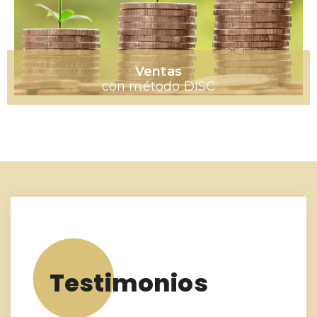
Ventas
con método DISC
Testimonios