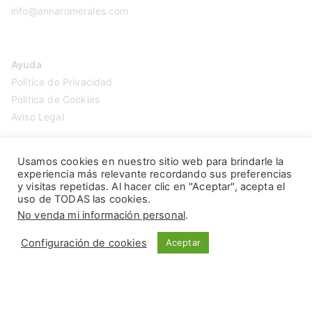
info@annaromerales.com
Ayuda
Política de Privacidad
Política de Cookies
Aviso Legal
Usamos cookies en nuestro sitio web para brindarle la
experiencia más relevante recordando sus preferencias
y visitas repetidas. Al hacer clic en "Aceptar", acepta el
uso de TODAS las cookies.
No venda mi información personal
.
Configuración de cookies
Aceptar
Copyright © 2026
Anna Romerales
. Página creada por