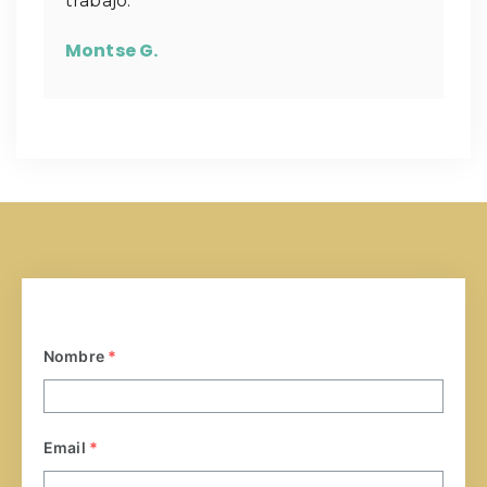
trabajo.
Montse G.
Nombre
*
Email
*