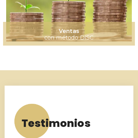
Ventas
con método DISC
Testimonios