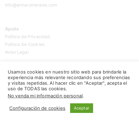
info@annaromerales.com
Ayuda
Política de Privacidad
Política de Cookies
Aviso Legal
Usamos cookies en nuestro sitio web para brindarle la
experiencia más relevante recordando sus preferencias
y visitas repetidas. Al hacer clic en "Aceptar", acepta el
uso de TODAS las cookies.
No venda mi información personal
.
Configuración de cookies
Aceptar
Copyright © 2026
Anna Romerales
. Página creada por