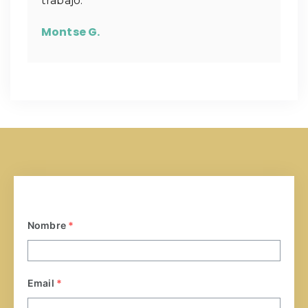
trabajo.
Montse G.
Nombre
*
Email
*