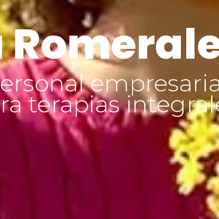
 Romeral
ersonal empresaria
a terapias integral