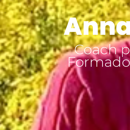
Anna
Coach p
Formador