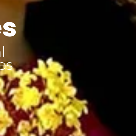
es
l
es