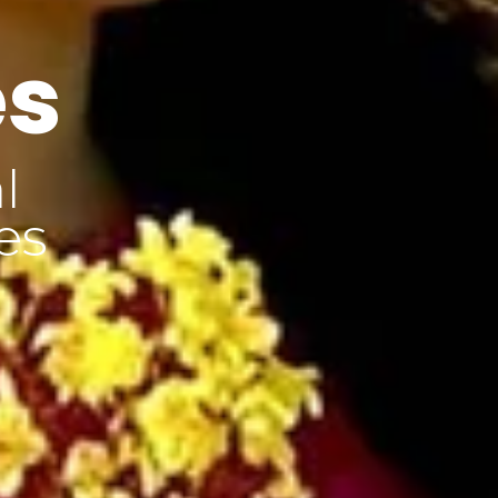
es
l
es