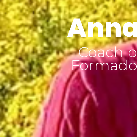
Anna
Coach p
Formador