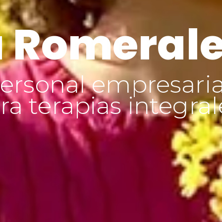
 Romeral
ersonal empresaria
a terapias integral