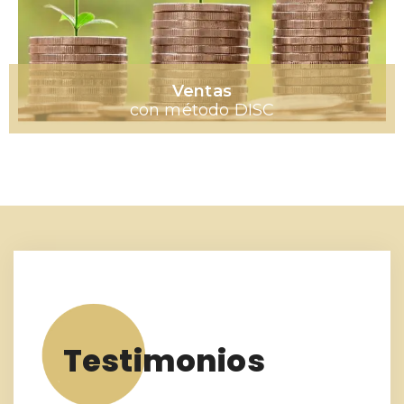
Ventas
con método DISC
Testimonios