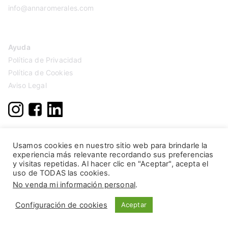
info@annaromerales.com
Ayuda
Política de Privacidad
Política de Cookies
Aviso Legal
Usamos cookies en nuestro sitio web para brindarle la
experiencia más relevante recordando sus preferencias
y visitas repetidas. Al hacer clic en "Aceptar", acepta el
uso de TODAS las cookies.
No venda mi información personal
.
Configuración de cookies
Aceptar
Copyright © 2026
Anna Romerales
. Página creada por