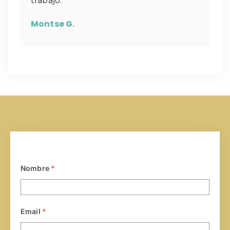
trabajo.
Montse G.
Nombre
*
Email
*