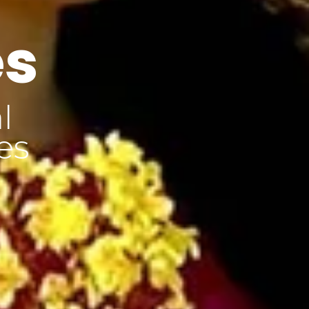
es
l
es