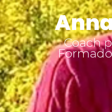
Anna
Coach p
Formador