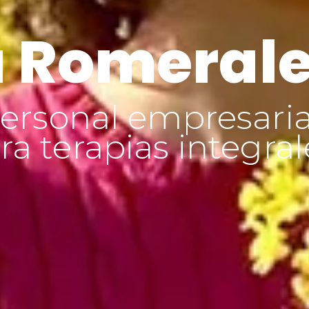
 Romeral
ersonal empresaria
a terapias integral