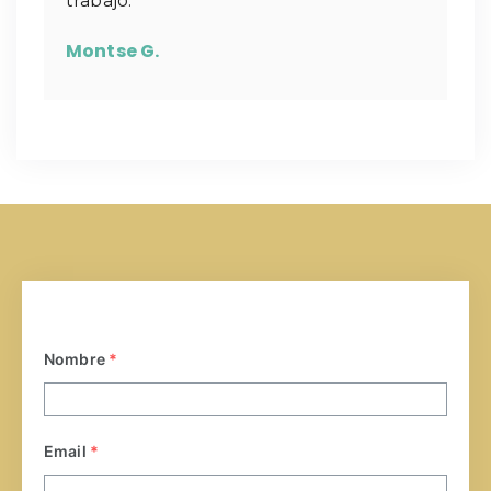
trabajo.
Montse G.
Nombre
*
Email
*