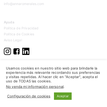
info@annaromerales.com
Ayuda
Política de Privacidad
Política de Cookies
Aviso Legal
Usamos cookies en nuestro sitio web para brindarle la
experiencia más relevante recordando sus preferencias
y visitas repetidas. Al hacer clic en "Aceptar", acepta el
uso de TODAS las cookies.
No venda mi información personal
.
Configuración de cookies
Aceptar
Copyright © 2026
Anna Romerales
. Página creada por