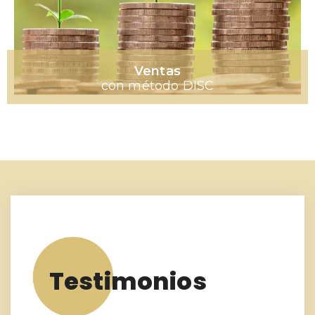
Ventas
con método DISC
Testimonios