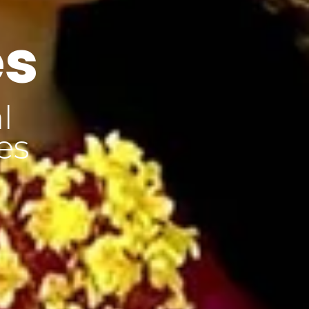
es
l
es