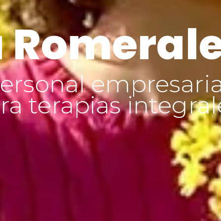
 Romeral
ersonal empresaria
a terapias integral