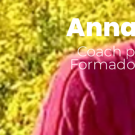
Anna
Coach p
Formador