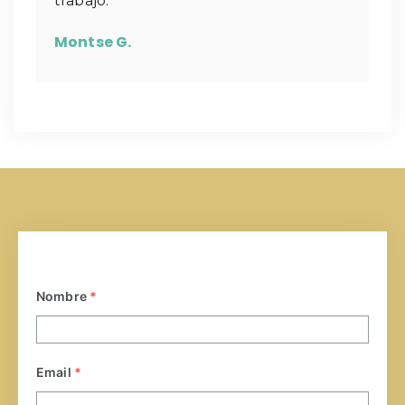
trabajo.
Montse G.
Nombre
*
Email
*