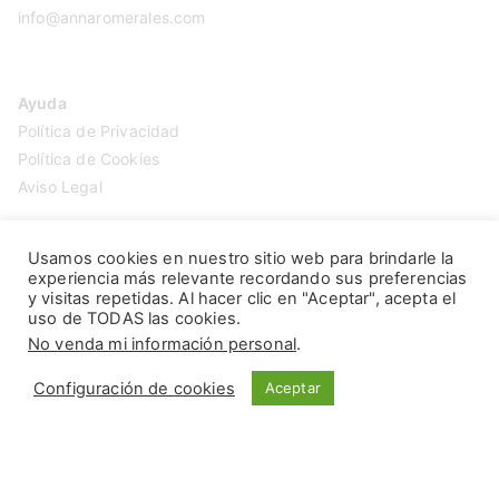
info@annaromerales.com
Ayuda
Política de Privacidad
Política de Cookies
Aviso Legal
Usamos cookies en nuestro sitio web para brindarle la
experiencia más relevante recordando sus preferencias
y visitas repetidas. Al hacer clic en "Aceptar", acepta el
uso de TODAS las cookies.
No venda mi información personal
.
Configuración de cookies
Aceptar
Copyright © 2026
Anna Romerales
. Página creada por