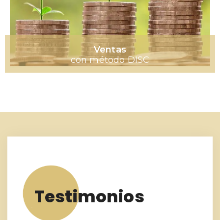
Ventas
con método DISC
Testimonios