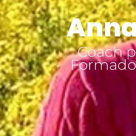
Anna
Coach p
Formador