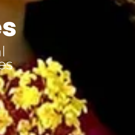
es
l
es