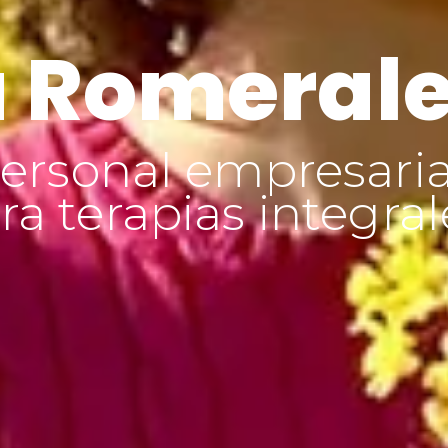
 Romeral
ersonal empresaria
a terapias integral