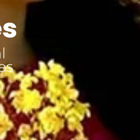
es
l
es