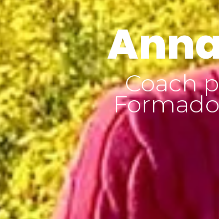
Anna
Coach p
Formador