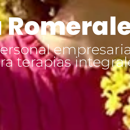
 Romeral
ersonal empresaria
a terapias integral