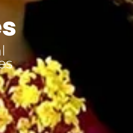
es
l
es