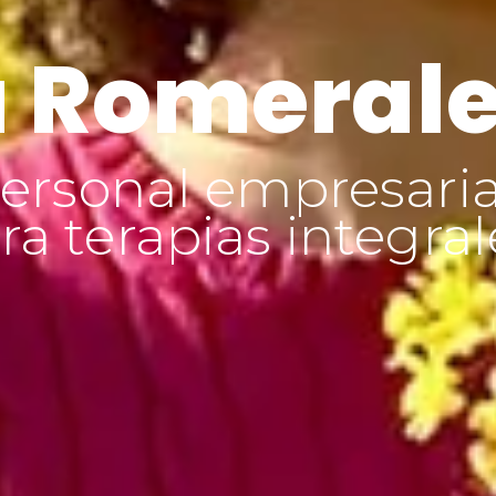
 Romeral
ersonal empresaria
a terapias integral