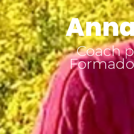
Anna
Coach p
Formador