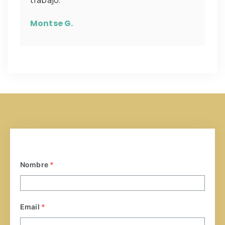
trabajo.
Montse G.
Nombre
*
Email
*