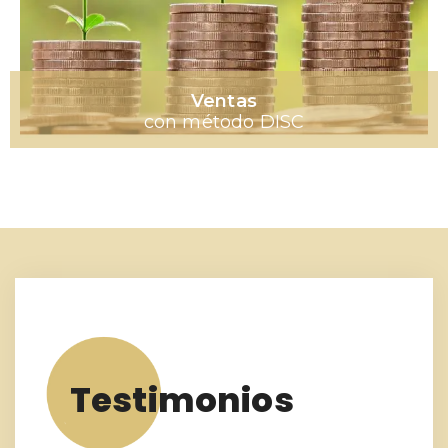
Ventas
con método DISC
Testimonios