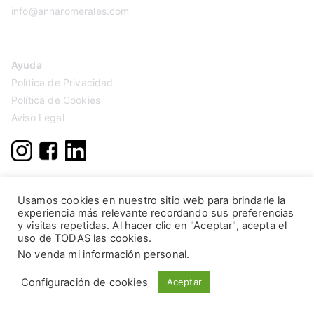
info@annaromerales.com
Ayuda
Política de Privacidad
Política de Cookies
Aviso Legal
Usamos cookies en nuestro sitio web para brindarle la
experiencia más relevante recordando sus preferencias
y visitas repetidas. Al hacer clic en "Aceptar", acepta el
uso de TODAS las cookies.
No venda mi información personal
.
Configuración de cookies
Aceptar
Copyright © 2026
Anna Romerales
. Página creada por