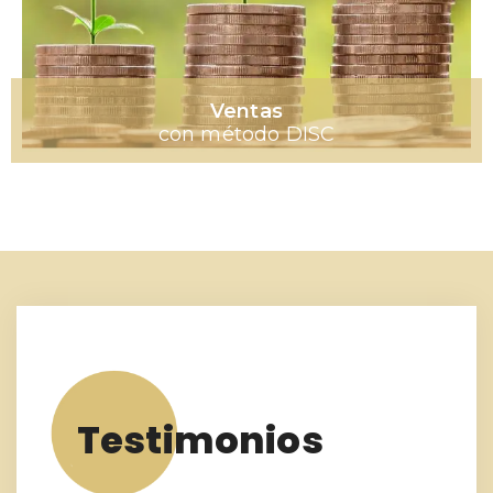
Ventas
con método DISC
Testimonios