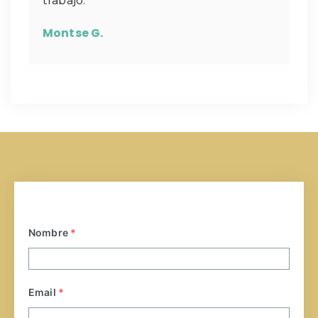
trabajo.
Montse G.
Nombre
*
Email
*