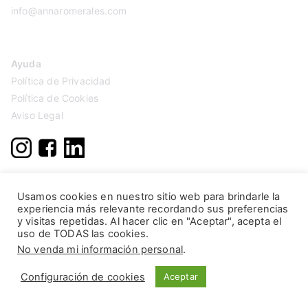
info@annaromerales.com
Ayuda
Política de Privacidad
Política de Cookies
Aviso Legal
Usamos cookies en nuestro sitio web para brindarle la
experiencia más relevante recordando sus preferencias
y visitas repetidas. Al hacer clic en "Aceptar", acepta el
uso de TODAS las cookies.
No venda mi información personal
.
Configuración de cookies
Aceptar
Copyright © 2026
Anna Romerales
. Página creada por