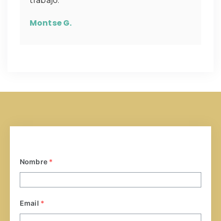
trabajo.
Montse G.
Nombre
*
Email
*