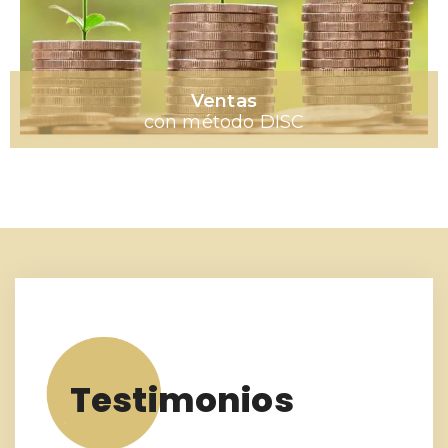
Ventas
con método DISC
Testimonios