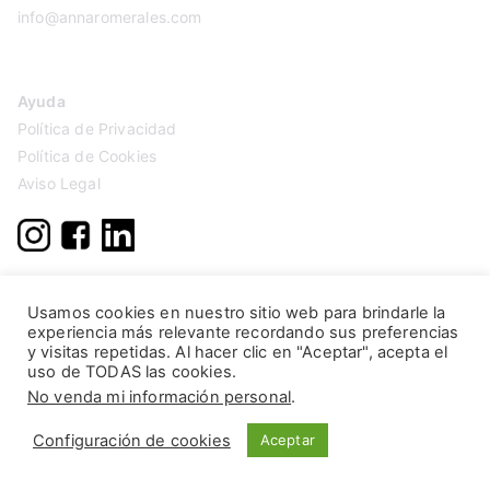
info@annaromerales.com
Ayuda
Política de Privacidad
Política de Cookies
Aviso Legal
Usamos cookies en nuestro sitio web para brindarle la
experiencia más relevante recordando sus preferencias
y visitas repetidas. Al hacer clic en "Aceptar", acepta el
uso de TODAS las cookies.
No venda mi información personal
.
Configuración de cookies
Aceptar
Copyright © 2026
Anna Romerales
. Página creada por