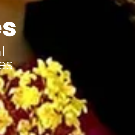
es
l
es