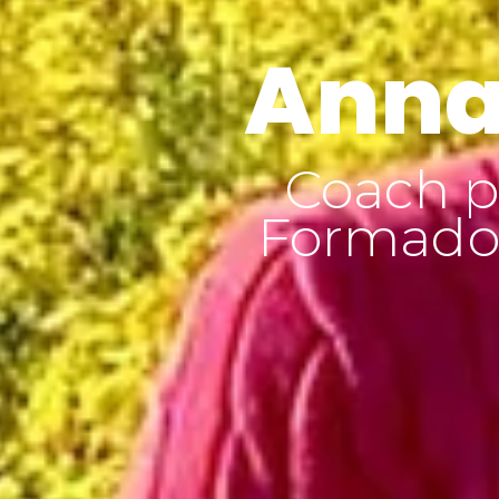
Anna
Coach p
Formador