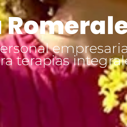
 Romeral
ersonal empresaria
a terapias integral