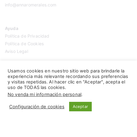
info@annaromerales.com
Ayuda
Política de Privacidad
Política de Cookies
Aviso Legal
Usamos cookies en nuestro sitio web para brindarle la
experiencia más relevante recordando sus preferencias
y visitas repetidas. Al hacer clic en "Aceptar", acepta el
uso de TODAS las cookies.
No venda mi información personal
.
Configuración de cookies
Aceptar
Copyright © 2026
Anna Romerales
. Página creada por