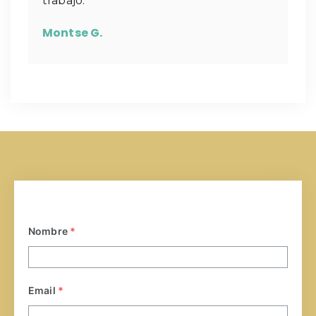
trabajo.
Montse G.
Nombre
*
Email
*