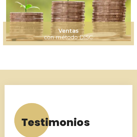
Ventas
con método DISC
Testimonios