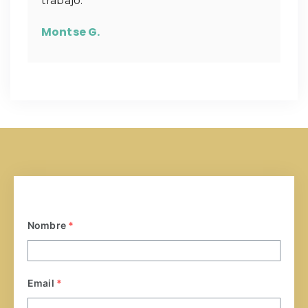
trabajo.
Montse G.
Nombre
*
Email
*