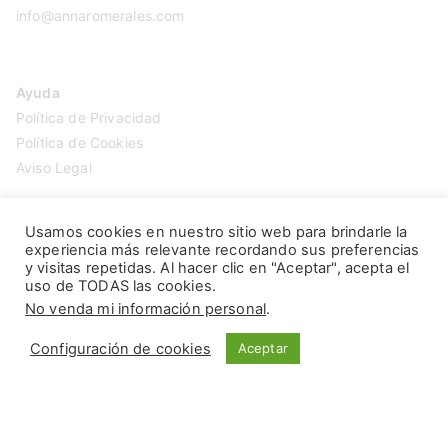
info@annaromerales.com
Ayuda
Política de Privacidad
Política de Cookies
Aviso Legal
Usamos cookies en nuestro sitio web para brindarle la
experiencia más relevante recordando sus preferencias
y visitas repetidas. Al hacer clic en "Aceptar", acepta el
uso de TODAS las cookies.
No venda mi información personal
.
Configuración de cookies
Aceptar
Copyright © 2026
Anna Romerales
. Página creada por