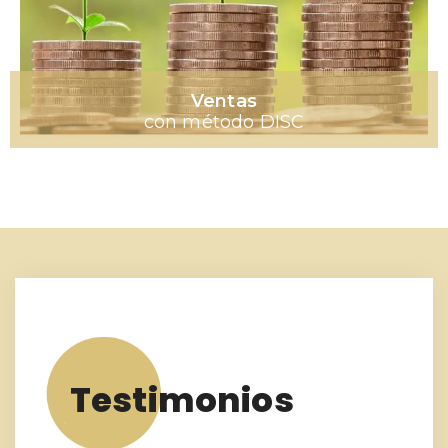
Ventas
con método DISC
Testimonios