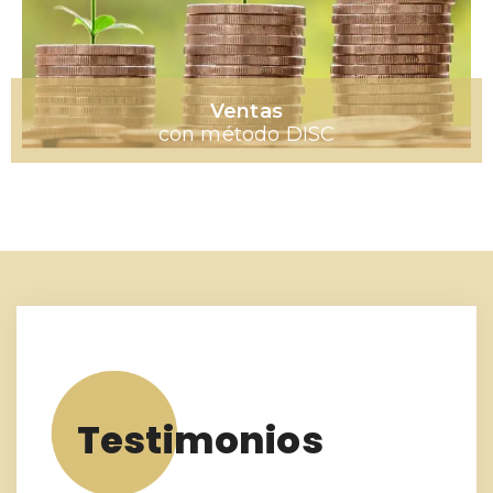
Ventas
con método DISC
Testimonios