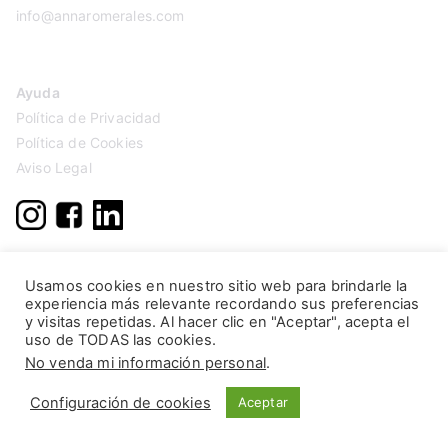
info@annaromerales.com
Ayuda
Política de Privacidad
Política de Cookies
Aviso Legal
Usamos cookies en nuestro sitio web para brindarle la
experiencia más relevante recordando sus preferencias
y visitas repetidas. Al hacer clic en "Aceptar", acepta el
uso de TODAS las cookies.
No venda mi información personal
.
Configuración de cookies
Aceptar
Copyright © 2026
Anna Romerales
. Página creada por