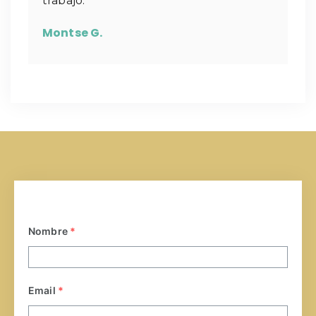
trabajo.
Montse G.
Nombre
*
Email
*