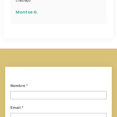
trabajo.
Montse G.
Nombre
*
Email
*