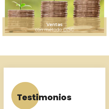
Ventas
con método DISC
Testimonios