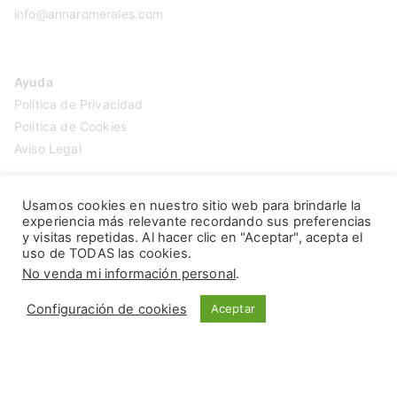
info@annaromerales.com
Ayuda
Política de Privacidad
Política de Cookies
Aviso Legal
Usamos cookies en nuestro sitio web para brindarle la
experiencia más relevante recordando sus preferencias
y visitas repetidas. Al hacer clic en "Aceptar", acepta el
uso de TODAS las cookies.
No venda mi información personal
.
Configuración de cookies
Aceptar
Copyright © 2026
Anna Romerales
. Página creada por