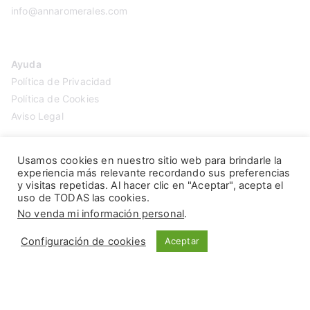
info@annaromerales.com
Ayuda
Política de Privacidad
Política de Cookies
Aviso Legal
Usamos cookies en nuestro sitio web para brindarle la
experiencia más relevante recordando sus preferencias
y visitas repetidas. Al hacer clic en "Aceptar", acepta el
uso de TODAS las cookies.
No venda mi información personal
.
Configuración de cookies
Aceptar
Copyright © 2026
Anna Romerales
. Página creada por