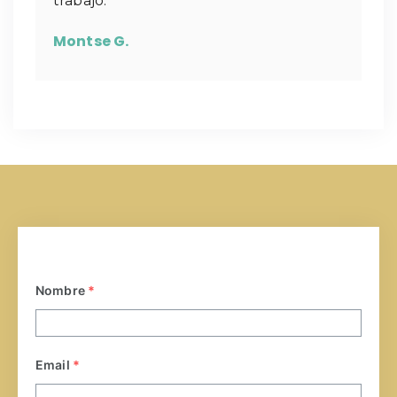
trabajo.
Montse G.
Nombre
*
Email
*