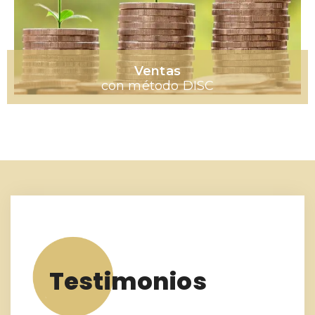
Ventas
con método DISC
Testimonios