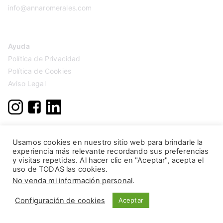
info@annaromerales.com
Ayuda
Política de Privacidad
Política de Cookies
Aviso Legal
Usamos cookies en nuestro sitio web para brindarle la
experiencia más relevante recordando sus preferencias
y visitas repetidas. Al hacer clic en "Aceptar", acepta el
uso de TODAS las cookies.
No venda mi información personal
.
Configuración de cookies
Aceptar
Copyright © 2026
Anna Romerales
. Página creada por