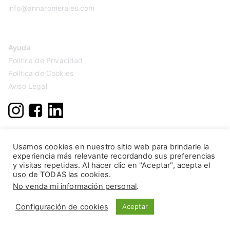
info@annaromerales.com
Ayuda
Política de Privacidad
Política de Cookies
Aviso Legal
Usamos cookies en nuestro sitio web para brindarle la
experiencia más relevante recordando sus preferencias
y visitas repetidas. Al hacer clic en "Aceptar", acepta el
uso de TODAS las cookies.
No venda mi información personal
.
Configuración de cookies
Aceptar
Copyright © 2026
Anna Romerales
. Página creada por