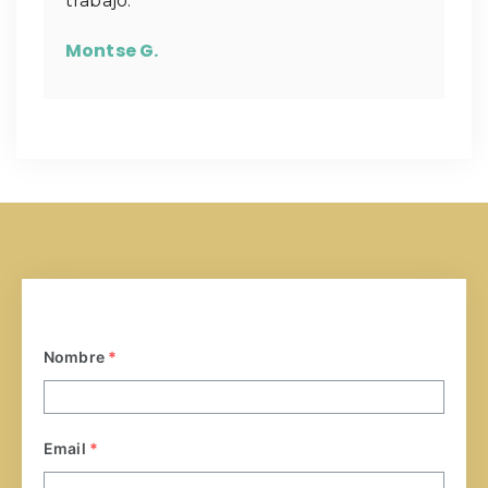
trabajo.
Montse G.
Nombre
*
Email
*