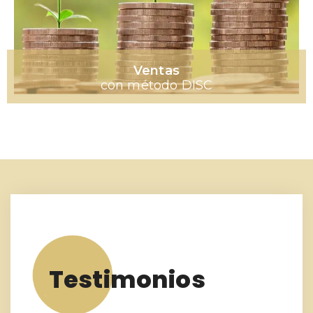
Ventas
con método DISC
Testimonios